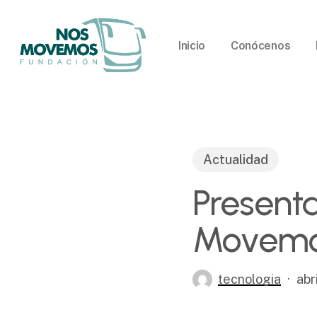
Skip
to
Inicio
Conócenos
main
content
Actualidad
Presenta
Movem
tecnologia
abr