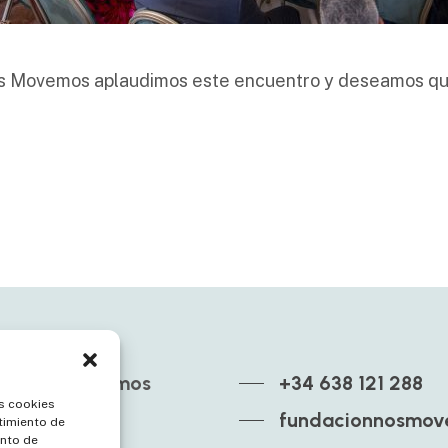
s Movemos aplaudimos este encuentro y deseamos q
ón Nos Movemos
+34 638 121 288
as cookies
fundacionnosmove
timiento de
elfas 32
nto de