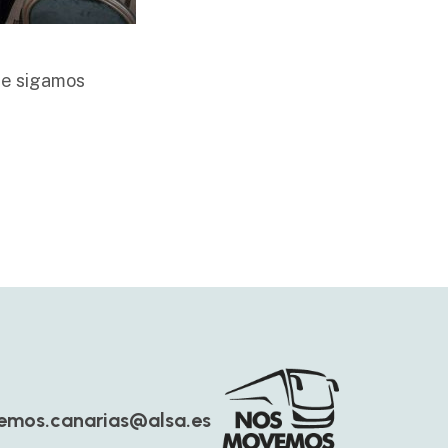
ue sigamos
mos.canarias@alsa.es