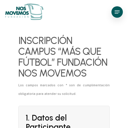
Skip
Menu
to
main
content
INSCRIPCIÓN
CAMPUS “MÁS QUE
FÚTBOL” FUNDACIÓN
NOS MOVEMOS
Los campos marcados con * son de cumplimentación
obligatoria para atender su solicitud.
1. Datos del
Participante