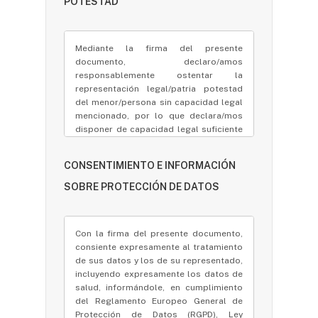
POTESTAD
Mediante la firma del presente
documento, declaro/amos
responsablemente ostentar la
representación legal/patria potestad
del menor/persona sin capacidad legal
mencionado, por lo que declara/mos
disponer de capacidad legal suficiente
para proporcionar sus datos y prestar
consentimiento en su nombre y
CONSENTIMIENTO E INFORMACIÓN
representación, lo que deberá ser
documentalmente acreditado ante
SOBRE PROTECCIÓN DE DATOS
solicitud con documentación como
Libro de familia, documentación
acreditativa titularidad patria potestad,
Con la firma del presente documento,
representación legal, D.N.I. de titulares
consiente expresamente al tratamiento
de patria potestad/representantes
de sus datos y los de su representado,
legales y del menor/representado,
incluyendo expresamente los datos de
sentencia judicial guarda y custodia o
salud, informándole, en cumplimiento
divorcio, etc. En caso de suscribir el
del Reglamento Europeo General de
presente documento uno solo de los
Protección de Datos (RGPD), Ley
titulares de la patria potestad del