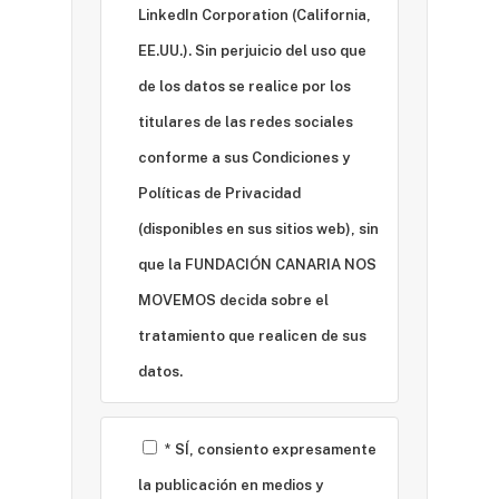
LinkedIn Corporation (California,
tributaria, bancos, cajas de ahorro y
cajas rurales, Administración pública
EE.UU.). Sin perjuicio del uso que
con competencia, Fuerzas y Cuerpos de
Seguridad del Estado, Policía Judicial,
de los datos se realice por los
Juzgados y Tribunales, en caso de ser
titulares de las redes sociales
solicitado o necesario de aportar,
prestadores de servicios que necesiten
conforme a sus Condiciones y
su acceso para prestarlos (encargados
de tratamiento). No existe intención del
Políticas de Privacidad
responsable del tratamiento de llevar a
(disponibles en sus sitios web), sin
cabo la transferencia de sus datos a un
tercer país u organización
que la FUNDACIÓN CANARIA NOS
internacional. Plazo de conservación de
sus datos: durante el tiempo necesario
MOVEMOS decida sobre el
para cumplir con la finalidad para la
tratamiento que realicen de sus
que se recabaron, hasta la retirada de
su consentimiento en caso de ser éste
datos.
la base de legitimación, así como el
plazo necesario para cumplimiento de
obligación legales que requieran el
tratamiento y conservación de los
* SÍ, consiento expresamente
datos o se precisen para la
formalización, ejercicio o defensa de
la publicación en medios y